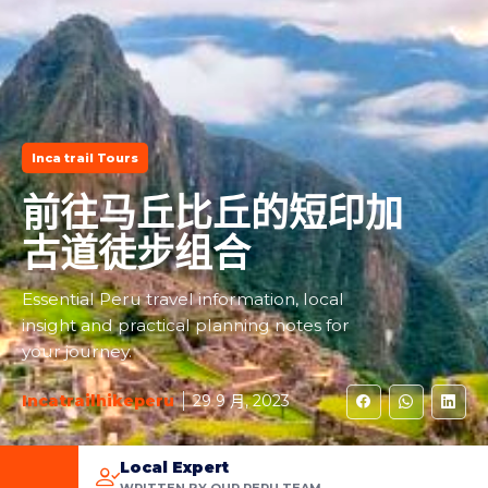
Inca trail Tours
前往马丘比丘的短印加
古道徒步组合
Essential Peru travel information, local
insight and practical planning notes for
your journey.
Incatrailhikeperu
29 9 月, 2023
Local Expert
WRITTEN BY OUR PERU TEAM