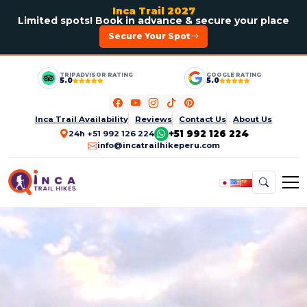
Inca Trail 2027
Limited spots! Book in advance & secure your place
Secure Your Spot
TRIPADVISOR RATING
GOOGLE RATING
5.0
5.0
Inca Trail Availability
Reviews
Contact Us
About Us
+51 992 126 224
24h +51 992 126 224
info@incatrailhikeperu.com