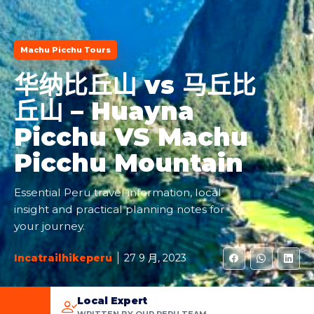
Machu Picchu Tours
华纳比丘山 vs 马丘比
丘山 – Huayna
Picchu VS Machu
Picchu Mountain
Essential Peru travel information, local
insight and practical planning notes for
your journey.
Incatrailhikeperu
27 9 月, 2023
Local Expert
WRITTEN BY OUR PERU TEAM