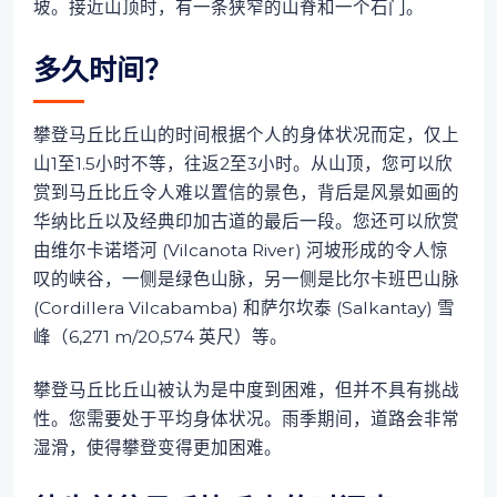
坡。接近山顶时，有一条狭窄的山脊和一个石门。
多久时间？
攀登马丘比丘山的时间根据个人的身体状况而定，仅上
山1至1.5小时不等，往返2至3小时。从山顶，您可以欣
赏到马丘比丘令人难以置信的景色，背后是风景如画的
华纳比丘以及经典印加古道的最后一段。您还可以欣赏
由维尔卡诺塔河 (Vilcanota River) 河坡形成的令人惊
叹的峡谷，一侧是绿色山脉，另一侧是比尔卡班巴山脉
(Cordillera Vilcabamba) 和萨尔坎泰 (Salkantay) 雪
峰（6,271 m/20,574 英尺）等。
攀登马丘比丘山被认为是中度到困难，但并不具有挑战
性。您需要处于平均身体状况。雨季期间，道路会非常
湿滑，使得攀登变得更加困难。