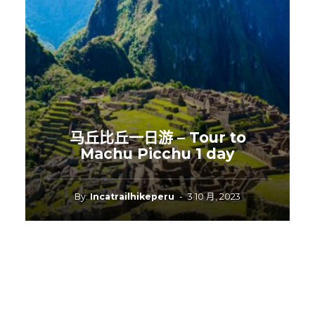
马丘比丘一日游 – Tour to
Machu Picchu 1 day
By:
Incatrailhikeperu
-
3 10 月, 2023