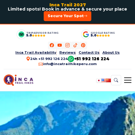
Inca Trail 2027
Limited spots! Book in advance & secure your place
Secure Your Spot
TRIPADVISOR RATING
GOOGLE RATING
5.0
5.0
Inca Trail Availability
Reviews
Contact Us
About Us
+51 992 126 224
24h +51 992 126 224
info@incatrailhikeperu.com