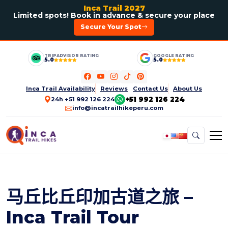
Inca Trail 2027
Limited spots! Book in advance & secure your place
Secure Your Spot
TRIPADVISOR RATING
GOOGLE RATING
5.0
5.0
Inca Trail Availability
Reviews
Contact Us
About Us
+51 992 126 224
24h +51 992 126 224
info@incatrailhikeperu.com
马丘比丘印加古道之旅 –
Inca Trail Tour