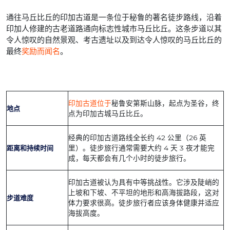
通往马丘比丘的印加古道是一条位于秘鲁的著名徒步路线，沿着
印加人修建的古老道路通向标志性城市马丘比丘。这条步道以其
令人惊叹的自然景观、考古遗址以及到达令人惊叹的马丘比丘的
最终
奖励而闻名
。
印加古道位于
秘鲁安第斯山脉，起点为圣谷，终
地点
点为印加古城马丘比丘。
经典的印加古道路线全长约 42 公里（26 英
距离和持续时间
里）。徒步旅行通常需要大约 4 天 3 夜才能完
成，每天都会有几个小时的徒步旅行。
印加古道被认为具有中等挑战性。它涉及陡峭的
上坡和下坡、不平坦的地形和高海拔路段，这对
步道难度
体力要求很高。徒步旅行者应该身体健康并适应
海拔高度。