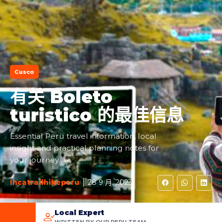
Cusco
有关 Boleto
turistico 的最佳信息
Essential Peru travel information, local
insight and practical planning notes for
your journey.
Incatrailhikeperu
28 9 月, 2023
Local Expert
WRITTEN BY OUR PERU TEAM