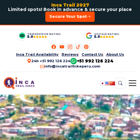
Inca Trail 2027
Limited spots! Book in advance & secure your place
Secure Your Spot
TRIPADVISOR RATING
GOOGLE RATING
5.0
5.0
Inca Trail Availability
Reviews
Contact Us
About Us
+51 992 126 224
24h +51 992 126 224
info@incatrailhikeperu.com