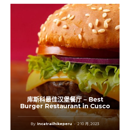
库斯科最佳汉堡餐厅 – Best
Burger Restaurant in Cusco
By:
Incatrailhikeperu
-
2 10 月, 2023