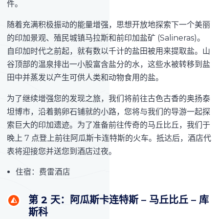
件。
随着充满积极振动的能量增强，思想开放地探索下一个美丽
的印加景观、殖民城镇马拉斯和前印加盐矿 (Salineras)。
自印加时代之前起，就有数以千计的盐田被用来提取盐。山
谷顶部的温泉排出一小股富含盐分的水，这些水被转移到盐
田中并蒸发以产生可供人类和动物食用的盐。
为了继续增强您的发现之旅，我们将前往古色古香的奥扬泰
坦博市，沿着鹅卵石铺就的小路，您将与我们的导游一起探
索巨大的印加遗迹。为了准备前往传奇的马丘比丘，我们于
晚上 7 点登上前往阿瓜斯卡连特斯的火车。抵达后，酒店代
表将迎接您并送您到酒店过夜。
住宿：费雷酒店
第 2 天：阿瓜斯卡连特斯 – 马丘比丘 – 库
斯科