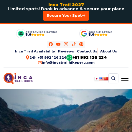
Inca Trail 2027
Limited spots! Book in advance & secure your place
Secure Your Spot
TRIPADVISOR RATING
GOOGLE RATING
5.0
5.0
Inca Trail Availability
Reviews
Contact Us
About Us
+51 992 126 224
24h +51 992 126 224
info@incatrailhikeperu.com