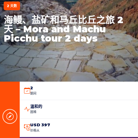
2 天数
海鳗、盐矿和马丘比丘之旅 2
天 – Mora and Machu
Picchu tour 2 days
2
期间
温和的
困难
USD 397
价格从