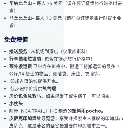
华纳比丘山
– 每人 75 美元（请在预订徒步旅行时提出要
求）
马丘比丘山
– 每人 70 美元（请在预订徒步旅行时提出要
求）
免费增值
接送服务
– 从机场到酒店（仅限库斯科）
行李袋和垃圾袋
– 包含在徒步旅行价格中！
额外搬运费
已包含在价格中，搬运工将搬运您的最多 7
公斤/14 便士的物品，如睡袋、床垫、衣服等。
印加古道沿线提供
开水。
徒步途中将提供
氧气罐
房价包含急救马
，如果您累了或生病了，可以骑乘。
小枕头
附带 INCA TRAIL HIKE 制造的
塑料雨pocho。
皮萨克印加遗址导览游：
享受并探索令人惊叹的印加城市
皮萨克，这是著名的圣谷最重要的印加城市之一。