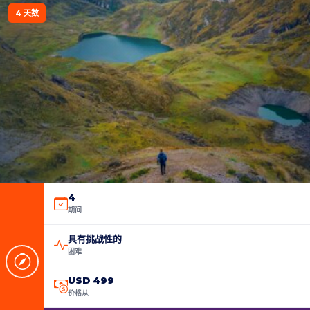
4 天数
4
期间
具有挑战性的
困难
USD 499
价格从