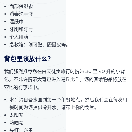
面部保湿霜
消毒洗手液
湿纸巾
牙刷和牙膏
个人用药
急救箱：创可贴、鼹鼠皮等。
背包里该放什么？
我们强烈推荐您在白天徒步旅行时携带 30 至 40 升的小背
包。不允许携带大背包进入马丘比丘。您的其余物品将放在
营地的行李袋中。
水：请自备水直到第一个午餐地点，然后我们会在每次用
餐时间为您提供冷开水。请带上你的食堂。
太阳帽
防晒霜
头灯：必备