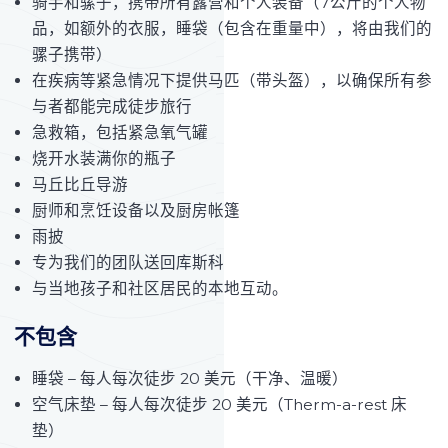
骑手和骡子，携带所有露营和个人装备（7公斤的个人物
品，如额外的衣服，睡袋（包含在重量中），将由我们的
骡子携带）
在疾病等紧急情况下提供马匹（带头盔），以确保所有参
与者都能完成徒步旅行
急救箱，包括紧急氧气罐
烧开水装满你的瓶子
马丘比丘导游
厨师和烹饪设备以及厨房帐篷
雨披
专为我们的团队送回库斯科
与当地孩子和社区居民的本地互动。
不包含
睡袋 – 每人每次徒步 20 美元（干净、温暖）
空气床垫 – 每人每次徒步 20 美元（Therm-a-rest 床
垫）