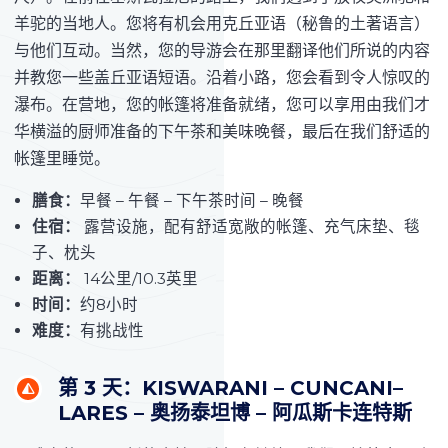
羊驼的当地人。您将有机会用克丘亚语（秘鲁的土著语言）
与他们互动。当然，您的导游会在那里翻译他们所说的内容
并教您一些盖丘亚语短语。沿着小路，您会看到令人惊叹的
瀑布。在营地，您的帐篷将准备就绪，您可以享用由我们才
华横溢的厨师准备的下午茶和美味晚餐，最后在我们舒适的
帐篷里睡觉。
膳食：
早餐 – 午餐 – 下午茶时间 – 晚餐
住宿：
露营设施，配有舒适宽敞的帐篷、充气床垫、毯
子、枕头
距离：
14公里/10.3英里
时间：
约8小时
难度：
有挑战性
第 3 天：KISWARANI – CUNCANI–
LARES – 奥扬泰坦博 – 阿瓜斯卡连特斯