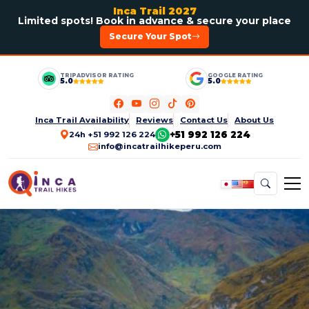
Inca Trail 2027
Limited spots! Book in advance & secure your place
Secure Your Spot
TRIPADVISOR RATING
GOOGLE RATING
5.0
5.0
Inca Trail Availability
Reviews
Contact Us
About Us
+51 992 126 224
24h +51 992 126 224
info@incatrailhikeperu.com