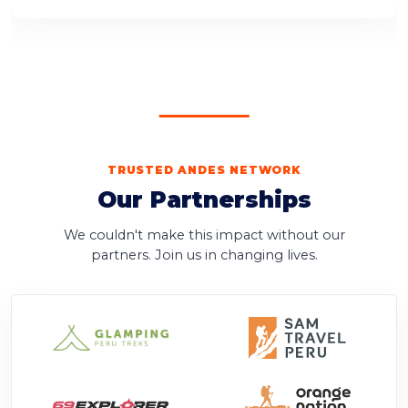
TRUSTED ANDES NETWORK
Our Partnerships
We couldn't make this impact without our
partners. Join us in changing lives.