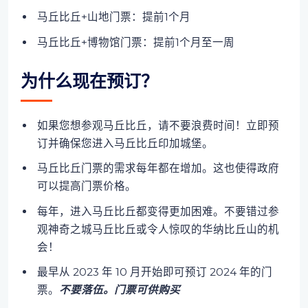
马丘比丘+山地门票：提前1个月
马丘比丘+博物馆门票：提前1个月至一周
为什么现在预订？
如果您想参观马丘比丘，请不要浪费时间！立即预
订并确保您进入马丘比丘印加城堡。
马丘比丘门票的需求每年都在增加。这也使得政府
可以提高门票价格。
每年，进入马丘比丘都变得更加困难。不要错过参
观神奇之城马丘比丘或令人惊叹的华纳比丘山的机
会！
最早从 2023 年 10 月开始即可预订 2024 年的门
票。
不要落伍。门票可供购买