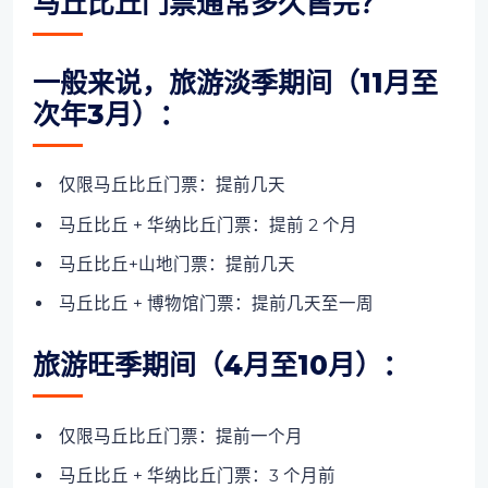
马丘比丘门票通常多久售完？
一般来说，旅游淡季期间（11​​月至
次年3月）：
仅限马丘比丘门票：提前几天
马丘比丘 + 华纳比丘门票：提前 2 个月
马丘比丘+山地门票：提前几天
马丘比丘 + 博物馆门票：提前几天至一周
旅游旺季期间（4月至10月）：
仅限马丘比丘门票：提前一个月
马丘比丘 + 华纳比丘门票：3 个月前