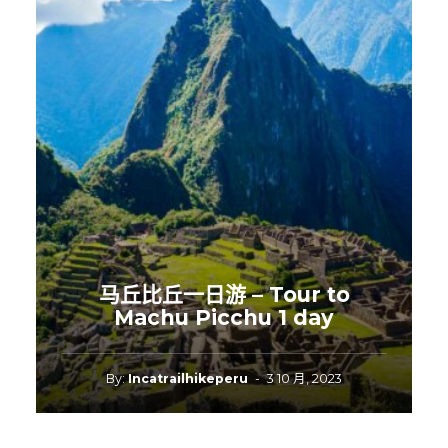
马丘比丘一日游 – Tour to
Machu Picchu 1 day
By:
Incatrailhikeperu
-
3 10 月, 2023