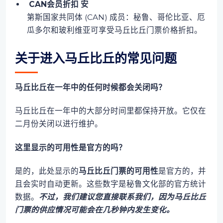
CAN会员
折扣 安
第斯国家共同体 (CAN) 成员：秘鲁、哥伦比亚、厄
瓜多尔和玻利维亚可享受马丘比丘门票价格折扣。
关于进入马丘比丘的常见问题
马丘比丘在一年中的任何时候都会关闭吗？
马丘比丘在一年中的大部分时间里都保持开放。它仅在
二月份关闭以进行维护。
这里显示的可用性是官方的吗？
是的，此处显示的
马丘比丘门票的可用性
是官方的，并
且会实时自动更新。这些数字是秘鲁文化部的官方统计
数据。
不过，我们建议您直接联系我们，因为马丘比丘
门票的供应情况可能会在几秒钟内发生变化。