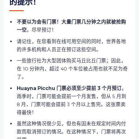
的提示！
不要以为会有门票！大量门票几分钟之内就被抢购
一空
。尽早预订！
请记住，在您看到在线可用空间的同时，世界各地
的许多机构和人员正在预订这些空间。
一些旅行社为大型团体购买马丘比丘门票；因此，
在 10 分钟内，超过 40 个车位被占用也就不足为奇
了。
Huayna Picchu 门票必须至少提前 3 个月预订
。
雨季时，门票可能会提前一个月发售，但从 5 月到
8 月，门票可能会提前 3 个月以上售完。这张票卖
得最快！
虽然这种情况很少见，但也有因未在规定时间内付
款而取消预订的情况。在这种情况下，门票将再次