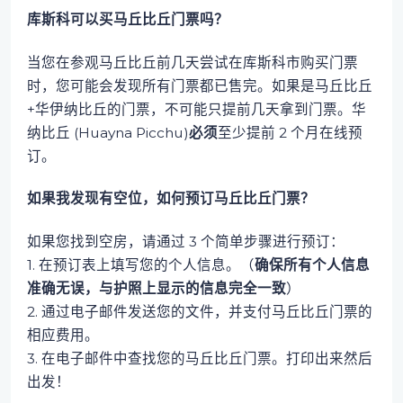
库斯科可以买马丘比丘门票吗？
当您在参观马丘比丘前几天尝试在库斯科市购买门票
时，您可能会发现所有门票都已售完。如果是马丘比丘
+华伊纳比丘的门票，不可能只提前几天拿到门票。华
纳比丘 (Huayna Picchu)
必须
至少提前 2 个月在线预
订。
如果我发现有空位，如何预订马丘比丘门票？
如果您找到空房，请通过 3 个简单步骤进行预订：
1. 在预订表上填写您的个​​人信息。（
确保所有个人信息
准确无误，与护照上显示的信息完全一致
）
2. 通过电子邮件发送您的文件，并支付马丘比丘门票的
相应费用。
3. 在电子邮件中查找您的马丘比丘门票。打印出来然后
出发！