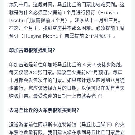
续到十月。这段时间，马丘比丘的门票比较难买到。这
就是为什么必须至少提前 1 个月进行预订（Huayna
Picchu 门票需提前 3 个月）。淡季从十一月到三月。
在这几个月里，找到空房并不那么困难。必须提前 1 周
预订（Huayna Picchu 门票需提前 2 个月预订）。
印加古道很难找到吗？
印加古道是前往印加城马丘比丘的 4 天 3 夜徒步路线。
每天仅限200张门票。建议至少提前6个月预订。每年
十月都会发售次年的门票。如果您计划从四月到八月徒
步旅行，您应该选择九月的日期，以便可以在发售当天
购买门票。最受欢迎的日期一上市就卖光了！
去马丘比丘的火车票很难买到吗？
运送游客前往阿瓜斯卡连特斯镇（马丘比丘脚下）的火
车票也数量有限。我们建议您在拿到马丘比丘门票后立