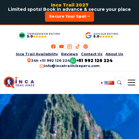
Inca Trail 2027
Limited spots! Book in advance & secure your place
Secure Your Spot
TRIPADVISOR RATING
GOOGLE RATING
5.0
5.0
Inca Trail Availability
Reviews
Contact Us
About Us
+51 992 126 224
24h +51 992 126 224
info@incatrailhikeperu.com