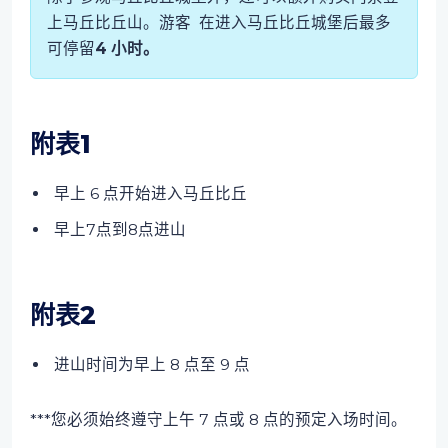
上马丘比丘山。游客 在进入马丘比丘城堡后最多
可停留
4 小时。
附表1
早上 6 点开始进入马丘比丘
早上7点到8点进山
附表2
进山时间为早上 8 点至 9 点
***您必须始终遵守上午 7 点或 8 点的预定入场时间。