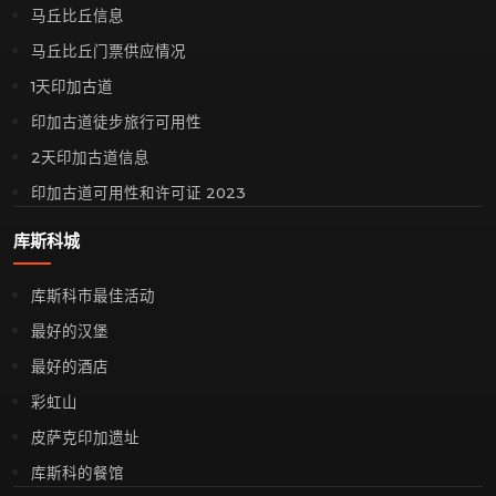
马丘比丘信息
马丘比丘门票供应情况
1天印加古道
印加古道徒步旅行可用性
2天印加古道信息
印加古道可用性和许可证 2023
库斯科城
库斯科市最佳活动
最好的汉堡
最好的酒店
彩虹山
皮萨克印加遗址
库斯科的餐馆