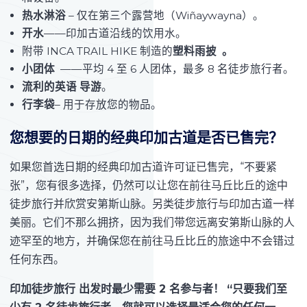
热水淋浴
– 仅在第三个露营地（Wiñaywayna）。
开水
——印加古道沿线的饮用水。
附带 INCA TRAIL HIKE 制造的
塑料雨披 。
小团体
——平均 4 至 6 人团体，最多 8 名徒步旅行者。
流利的英语
导游
。
行李袋
– 用于存放您的物品。
您想要的日期的经典印加古道是否已售完？
如果您首选日期的经典印加古道许可证已售完，“不要紧
张”，您有很多选择，仍然可以让您在前往马丘比丘的途中
徒步旅行并欣赏安第斯山脉。另类徒步旅行与印加古道一样
美丽。它们不那么拥挤，因为我们带您远离安第斯山脉的人
迹罕至的地方，并确保您在前往马丘比丘的旅途中不会错过
任何东西。
印加徒步旅行 出发时最少需要 2 名参与者！
“只要我们至