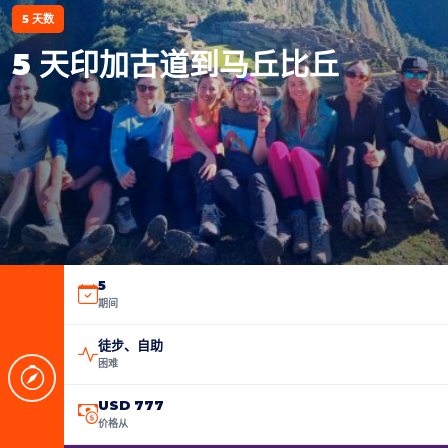
5 天数
5 天印加古道到马丘比丘
5
期间
徒步、自助
困难
USD 777
价格从