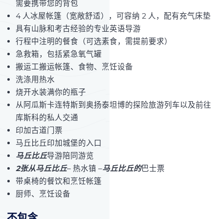
需要携带您的背包
4 人冰屋帐篷（宽敞舒适），可容纳 2 人，配有充气床垫
具有山脉和考古经验的专业英语导游
行程中注明的餐食（可选素食，需提前要求）
急救箱，包括紧急氧气罐
搬运工搬运帐篷、食物、烹饪设备
洗涤用热水
烧开水装满你的瓶子
从阿瓜斯卡连特斯到奥扬泰坦博的探险旅游列车以及前往
库斯科的私人交通
印加古道门票
马丘比丘印加城堡的入口
马丘比丘
导游陪同游览
2张从马丘比丘
– 热水镇 –
马丘比丘的
巴士票
带桌椅的餐饮和烹饪帐篷
厨师、烹饪设备
不包含