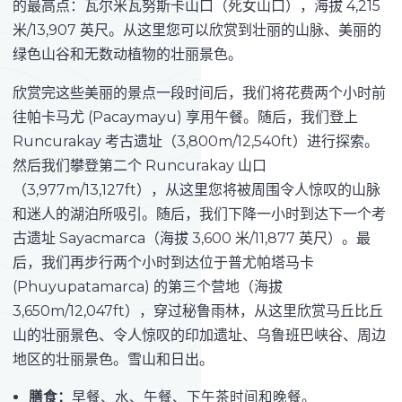
的最高点：瓦尔米瓦努斯卡山口（死女山口），海拔 4,215
米/13,907 英尺。从这里您可以欣赏到壮丽的山脉、美丽的
绿色山谷和无数动植物的壮丽景色。
欣赏完这些美丽的景点一段时间后，我们将花费两个小时前
往帕卡马尤 (Pacaymayu) 享用午餐。随后，我们登上
Runcurakay 考古遗址（3,800m/12,540ft）进行探索。
然后我们攀登第二个 Runcurakay 山口
（3,977m/13,127ft），从这里您将被周围令人惊叹的山脉
和迷人的湖泊所吸引。随后，我们下降一小时到达下一个考
古遗址 Sayacmarca（海拔 3,600 米/11,877 英尺）。最
后，我们再步行两个小时到达位于普尤帕塔马卡
(Phuyupatamarca) 的第三个营地（海拔
3,650m/12,047ft），穿过秘鲁雨林，从这里欣赏马丘比丘
山的壮丽景色、令人惊叹的印加遗址、乌鲁班巴峡谷、周边
地区的壮丽景色。雪山和日出。
膳食：
早餐、水、午餐、下午茶时间和晚餐。