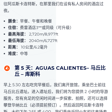
往阿瓜斯卡连特斯，在那里我们在设有私人房间的酒店过
夜。
膳食：
早餐、午餐和晚餐
住宿：
费雷酒店3**或同级（可升级）
最高海拔：
2,720m/8,977ft
最低海拔：
2040m/6,727ft
距离：
10公里/6.2毫升
难度：
中等
第 5 天：AGUAS CALIENTES– 马丘比
丘 – 库斯科
早上 5:30 左右吃完早餐后，我们离开旅馆，乘坐巴士前往
马丘比丘遗址。进入遗址后，我们将为您提供 2 小时的导游
服务，您有充足的空闲时间进一步探索、拍照，还可以选择
攀登华纳比丘（必须提前预订）。然后返回阿瓜斯卡连特
斯，大约下午 2:55 或 4:00，我们乘坐返回火车前往奥扬泰