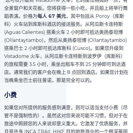
您可以升级到 Vistadome 火车，它的座位稍微好一点，有
全景窗户和天花板。您将获得一些小吃，并且船上将举行舞
蹈表演。价格为
每人 67 美元
，其中包括从 Poroy（库斯
科）火车站到库斯科酒店的接送服务。从阿瓜斯卡连特斯
(Aguas Calientes) 搭乘火车 2 小时即可抵达奥扬泰坦博
(Ollantaytambo)，然后从奥扬泰坦博 (Ollantaytambo)
搭乘巴士 2 小时即可抵达库斯科 (Cusco)。如果您升级到
Vistadome 火车，从阿瓜斯卡连特斯到波罗伊（库斯科）
的旅程需要 3.5 小时，乘坐出租车不到 25 分钟即可到达酒
店。通常我们的客户会在晚上 8 点回到酒店。如果您计划在
当晚乘坐巴士前往普诺，那是完全可以的。
小费
如果您对所提供的服务感到满意，则可以适当支付小费（尽
管不是强制性的）。虽然这对您来说可能不习惯，但对于在
旅途中照顾您的人来说却意义重大。它激发了优质服务，并
且是许多 INCA TRAIL HIKE 目的地旅游业的一个根深蒂固