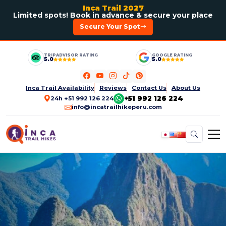
Inca Trail 2027
Limited spots! Book in advance & secure your place
Secure Your Spot
TRIPADVISOR RATING
GOOGLE RATING
5.0
5.0
Inca Trail Availability
Reviews
Contact Us
About Us
+51 992 126 224
24h +51 992 126 224
info@incatrailhikeperu.com